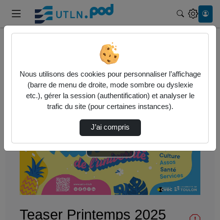
Recherche
Accueil
Vie étudiante
Teaser Printemps 2025
Nous utilisons des cookies pour personnaliser l’affichage
Vie étudiante
(barre de menu de droite, mode sombre ou dyslexie
etc.), gérer la session (authentification) et analyser le
trafic du site (pour certaines instances).
J’ai compris
Lire
la
vidéo
Teaser Printemps 2025