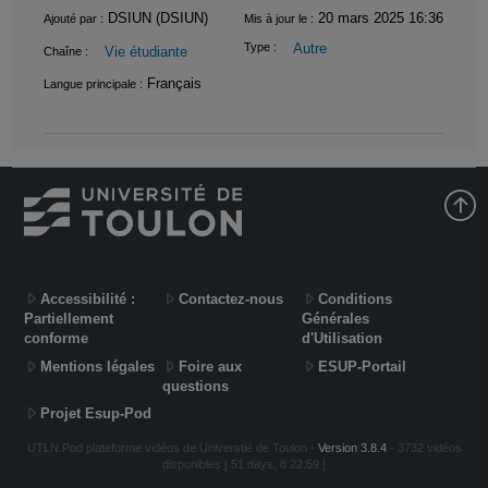
Informations
DSIUN (DSIUN)
20 mars 2025 16:36
Ajouté par :
Mis à jour le :
Autre
Type :
Vie étudiante
Chaîne :
Français
Langue principale :
Accessibilité :
Contactez-nous
Conditions
Partiellement
Générales
conforme
d'Utilisation
Mentions légales
Foire aux
ESUP-Portail
questions
Projet Esup-Pod
UTLN.Pod plateforme vidéos de Universtié de Toulon -
Version 3.8.4
- 3732 vidéos
disponibles [ 51 days, 8:22:59 ]