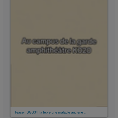
Teaser_BGB34_la lèpre une maladie anciene …