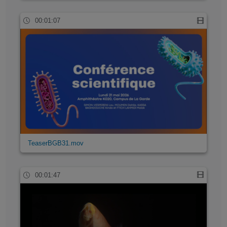
00:01:07
TeaserBGB31.mov
00:01:47