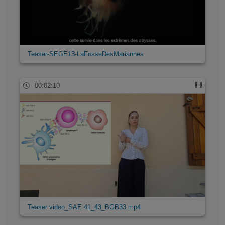
Teaser-SEGE13-LaFosseDesMariannes
00:02:10
Teaser video_SAE 41_43_BGB33.mp4