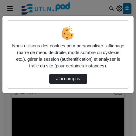
Recherche
Accueil
Vidéos
Nous utilisons des cookies pour personnaliser l’affichage
1270 vidéos trouvées
(barre de menu de droite, mode sombre ou dyslexie
etc.), gérer la session (authentification) et analyser le
Audio
Vidéo
Statistiques de vues
trafic du site (pour certaines instances).
Direction de tri
↘
Tri
J’ai compris
00:03:21