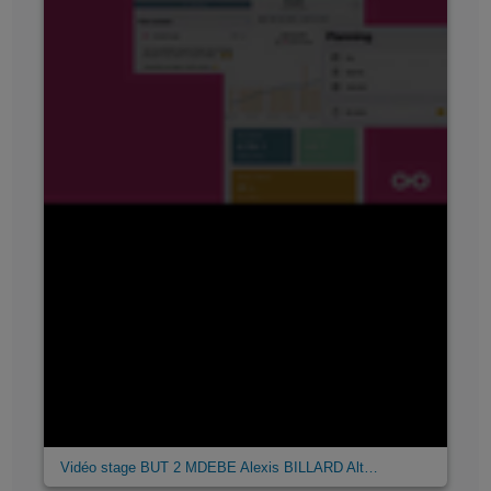
Vidéo stage BUT 2 MDEBE Alexis BILLARD Alt…