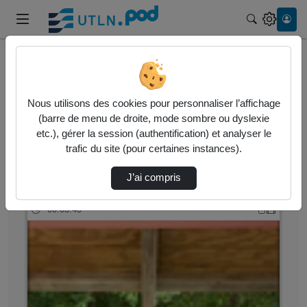
Recherche
Accueil
Vidéos
Nous utilisons des cookies pour personnaliser l’affichage
202 vidéos trouvées
(barre de menu de droite, mode sombre ou dyslexie
etc.), gérer la session (authentification) et analyser le
Audio
Vidéo
Statistiques de vues
trafic du site (pour certaines instances).
Direction de tri
↘
Tri
J’ai compris
00:03:40