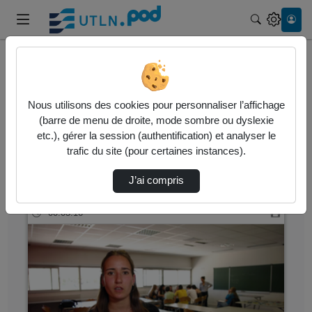
Recherche
Accueil
Vidéos
Nous utilisons des cookies pour personnaliser l’affichage
43 vidéos trouvées
(barre de menu de droite, mode sombre ou dyslexie
etc.), gérer la session (authentification) et analyser le
Audio
Vidéo
Statistiques de vues
trafic du site (pour certaines instances).
Direction de tri
↘
Tri
J’ai compris
00:03:16