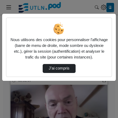
Recherche
Accueil
Vidéos
Nous utilisons des cookies pour personnaliser l’affichage
10 vidéos trouvées
(barre de menu de droite, mode sombre ou dyslexie
etc.), gérer la session (authentification) et analyser le
Audio
Vidéo
Statistiques de vues
trafic du site (pour certaines instances).
Direction de tri
↘
Tri
J’ai compris
00:31:07