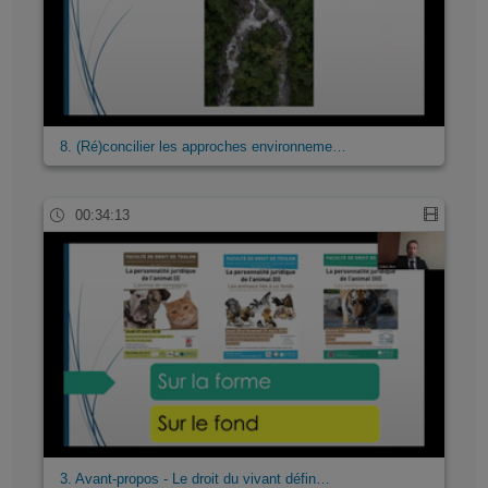
8. (Ré)concilier les approches environneme…
00:34:13
3. Avant-propos - Le droit du vivant défin…