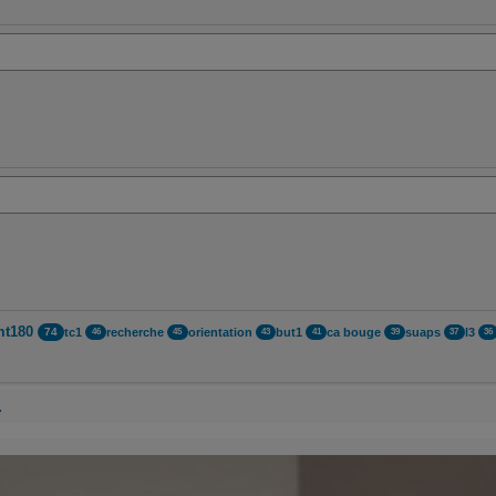
mt180
tc1
recherche
orientation
but1
ca bouge
suaps
l3
74
46
45
43
41
39
37
36
…