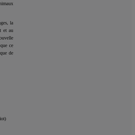
animaux
ges, la
t et au
ouvelle
 que ce
ique de
iot)