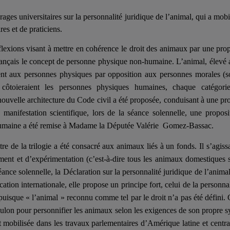
vrages universitaires sur la personnalité juridique de l’animal, qui a mobi
es et de praticiens.
flexions visant à mettre en cohérence le droit des animaux par une prop
français le concept de personne physique non-humaine. L’animal, élevé 
ement aux personnes physiques par opposition aux personnes morales (so
 côtoieraient les personnes physiques humaines, chaque catégorie
nouvelle architecture du Code civil a été proposée, conduisant à une pr
anifestation scientifique, lors de la séance solennelle, une proposi
n-humaine a été remise à Madame la Députée Valérie Gomez-Bassac.
e de la trilogie a été consacré aux animaux liés à un fonds. Il s’agissa
ment et d’expérimentation (c’est-à-dire tous les animaux domestiques s
nce solennelle, la Déclaration sur la personnalité juridique de l’animal
ion internationale, elle propose un principe fort, celui de la personna
 puisque « l’animal » reconnu comme tel par le droit n’a pas été défini
Toulon pour personnifier les animaux selon les exigences de son propre 
 mobilisée dans les travaux parlementaires d’Amérique latine et central