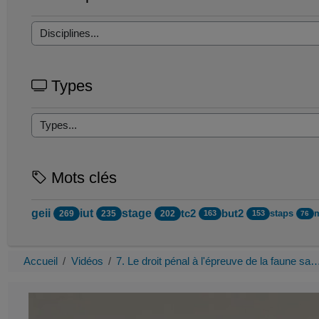
Types
Mots clés
geii
iut
stage
tc2
but2
staps
269
235
202
163
153
76
Accueil
Vidéos
7. Le droit pénal à l'épreuve de la faune sa