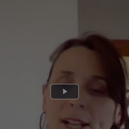
Lire
la
vidéo