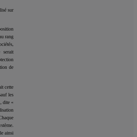
lisé sur
osition
au rang
ciétés,
 serait
otection
tion de
it cette
auf les
, dite «
lisation
. Chaque
système.
e ainsi