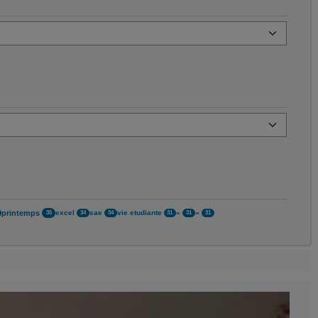
printemps
excel
sae
vie etudiante
«
»
35
34
34
31
31
31