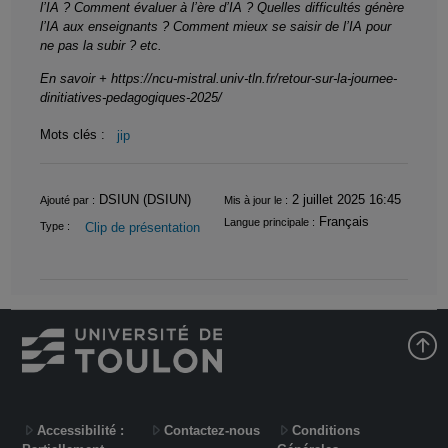
l’IA ? Comment évaluer à l’ère d’IA ? Quelles difficultés génère
l’IA aux enseignants ? Comment mieux se saisir de l’IA pour
ne pas la subir ? etc.
En savoir + https://ncu-mistral.univ-tln.fr/retour-sur-la-journee-
dinitiatives-pedagogiques-2025/
Mots clés :
jip
Informations
DSIUN (DSIUN)
2 juillet 2025 16:45
Ajouté par :
Mis à jour le :
Français
Langue principale :
Clip de présentation
Type :
Accessibilité :
Contactez-nous
Conditions