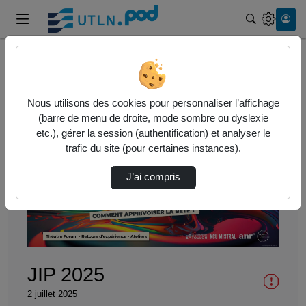
Recherche
Accueil
Vidéos
JIP 2025
Nous utilisons des cookies pour personnaliser l’affichage
(barre de menu de droite, mode sombre ou dyslexie
etc.), gérer la session (authentification) et analyser le
trafic du site (pour certaines instances).
J’ai compris
Lire
la
vidéo
JIP 2025
2 juillet 2025