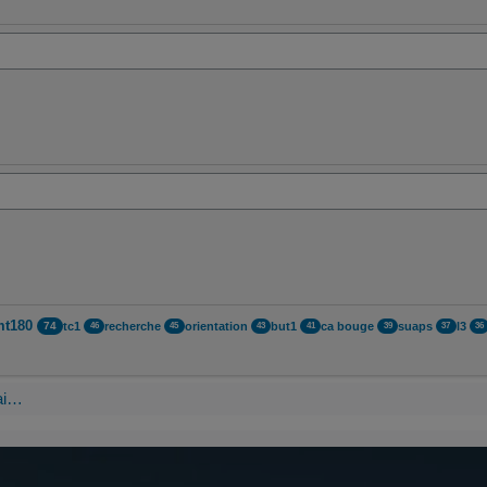
mt180
tc1
recherche
orientation
but1
ca bouge
suaps
l3
74
46
45
43
41
39
37
36
'ai…