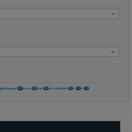
printemps
excel
sae
vie etudiante
«
»
35
34
34
31
31
31