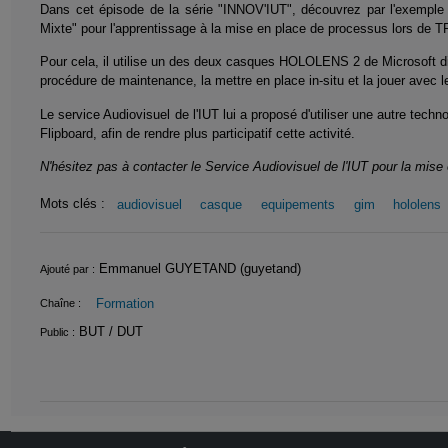
Dans cet épisode de la série "INNOV'IUT", découvrez par l'exemple
Mixte" pour l'apprentissage à la mise en place de processus lors de T
Pour cela, il utilise un des deux casques HOLOLENS 2 de Microsoft di
procédure de maintenance, la mettre en place in-situ et la jouer avec l
Le service Audiovisuel de l'IUT lui a proposé d'utiliser une autre tech
Flipboard, afin de rendre plus participatif cette activité.
N'hésitez pas à contacter le Service Audiovisuel de l'IUT pour la mis
Mots clés :
audiovisuel
casque
equipements
gim
hololens
Informations
Emmanuel GUYETAND (guyetand)
Ajouté par :
Formation
Chaîne :
BUT / DUT
Public :