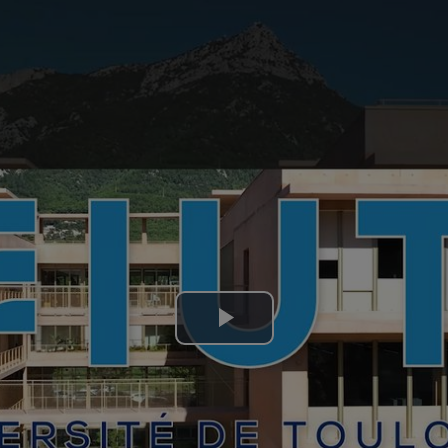
Lire
la
vidéo