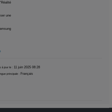
"Réalité
iser une
 Samsung
e
11 juin 2025 08:28
 à jour le :
Français
ngue principale :