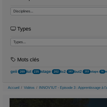
Types
Mots clés
geii
iut
stage
tc2
but2
staps
269
235
202
163
153
76
Accueil
Vidéos
INNOV'IUT - Episode 3 : Apprentissage à l