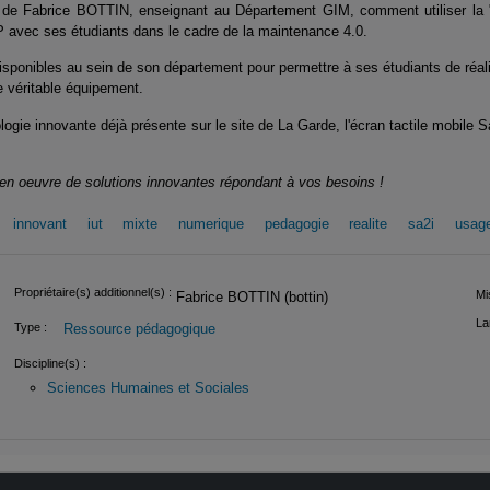
 de Fabrice BOTTIN, enseignant au Département GIM, comment utiliser la 
P avec ses étudiants dans le cadre de la maintenance 4.0.
sponibles au sein de son département pour permettre à ses étudiants de réal
e véritable équipement.
nologie innovante déjà présente sur le site de La Garde, l'écran tactile mobile
e en oeuvre de solutions innovantes répondant à vos besoins !
innovant
iut
mixte
numerique
pedagogie
realite
sa2i
usag
Propriétaire(s) additionnel(s) :
Mis
Fabrice BOTTIN (bottin)
La
Ressource pédagogique
Type :
Discipline(s) :
Sciences Humaines et Sociales