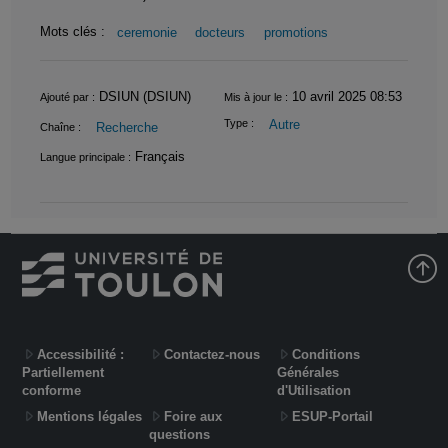
Mots clés :
ceremonie
docteurs
promotions
Informations
DSIUN (DSIUN)
10 avril 2025 08:53
Ajouté par :
Mis à jour le :
Autre
Type :
Recherche
Chaîne :
Français
Langue principale :
Accessibilité :
Contactez-nous
Conditions
Partiellement
Générales
conforme
d'Utilisation
Mentions légales
Foire aux
ESUP-Portail
questions