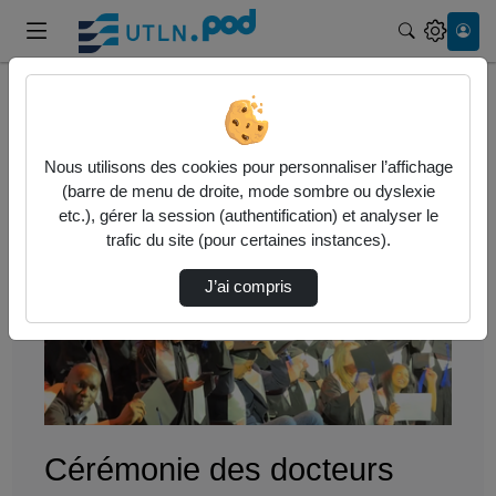
Recherche
Accueil
Vidéos
Cérémonie des docteurs Promotions 2023 – 202…
Nous utilisons des cookies pour personnaliser l’affichage
(barre de menu de droite, mode sombre ou dyslexie
etc.), gérer la session (authentification) et analyser le
trafic du site (pour certaines instances).
J’ai compris
Lire
la
vidéo
Cérémonie des docteurs