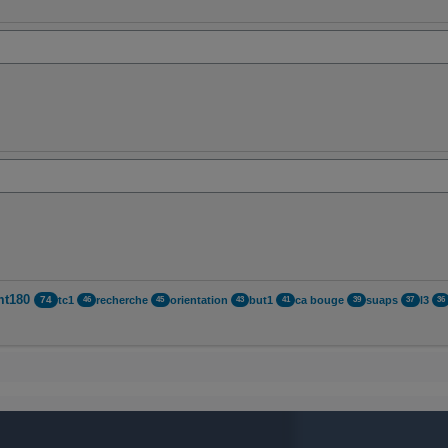
mt180
tc1
recherche
orientation
but1
ca bouge
suaps
l3
74
46
45
43
41
39
37
36