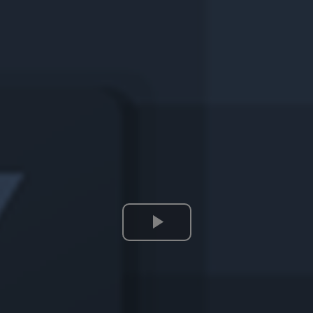
Lire
la
vidéo