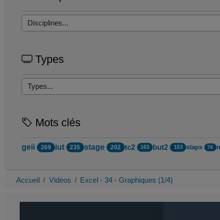
Types
Mots clés
geii
iut
stage
tc2
but2
staps
269
235
202
163
153
76
Accueil
Vidéos
Excel - 34 - Graphiques (1/4)