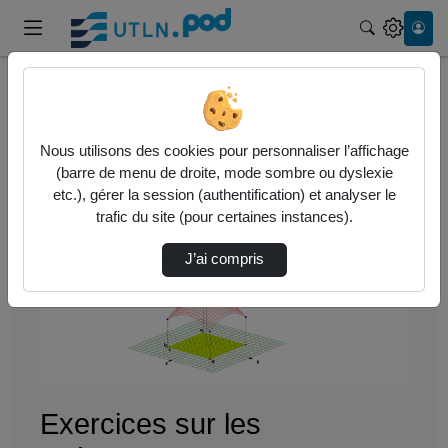
Recherche
Accueil
Vidéos
Exercices sur les intégrales doubles - parti…
Nous utilisons des cookies pour personnaliser l’affichage
(barre de menu de droite, mode sombre ou dyslexie
etc.), gérer la session (authentification) et analyser le
trafic du site (pour certaines instances).
J’ai compris
Lire
la
vidéo
Exercices sur les