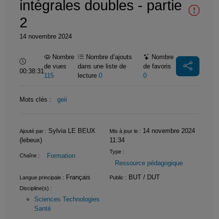
intégrales doubles - partie
2
14 novembre 2024
Nombre
Nombre d’ajouts
Nombre
Durée :
de vues
dans une liste de
de favoris
00:38:31
115
lecture
0
0
Mots clés :
geii
Informations
Sylvia LE BEUX
14 novembre 2024
Ajouté par :
Mis à jour le :
(lebeux)
11:34
Type :
Formation
Chaîne :
Ressource pédagogique
Français
BUT / DUT
Langue principale :
Public :
Discipline(s) :
Sciences Technologies
Santé