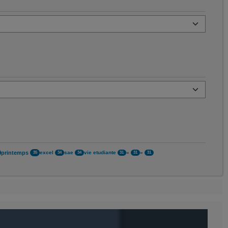
printemps
excel
sae
vie etudiante
«
»
35
34
34
31
31
31