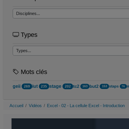
Types
Mots clés
geii
iut
stage
tc2
but2
staps
269
235
202
163
153
76
Accueil
Vidéos
Excel - 02 - La cellule Excel - Introduction