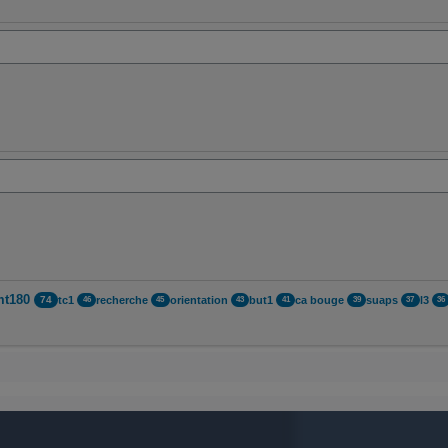
mt180
tc1
recherche
orientation
but1
ca bouge
suaps
l3
74
46
45
43
41
39
37
36