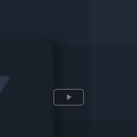
Lire
la
vidéo