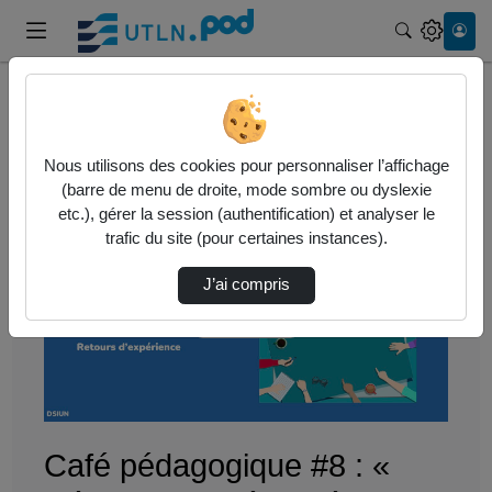
Recherche
Accueil
Vidéos
Café pédagogique #8 : « Réveillez la créativ…
Nous utilisons des cookies pour personnaliser l’affichage
(barre de menu de droite, mode sombre ou dyslexie
etc.), gérer la session (authentification) et analyser le
trafic du site (pour certaines instances).
J’ai compris
Lire
la
vidéo
Café pédagogique #8 : «