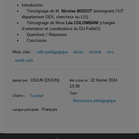
Introduction
Témoignage de M.
Nicolas BOIZOT
(enseignant l’IUT
département GEII, chercheur au LIS)
Témoignage de Mme
Léa COLOMBANI
(chargée
d’orientation et coordinatrice du DU PaRéO)
Questions / Réponses
Conclusion
Mots clés :
cafe pedagogique
dsiun
mistral
ncu
world cafe
Informations
DSIUN (DSIUN)
22 février 2024
Ajouté par :
Mis à jour le :
13:39
Type :
Tutoriel
Chaîne :
Ressource pédagogique
Français
Langue principale :