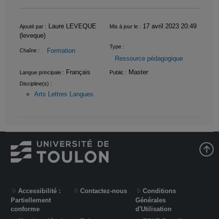
Informations
Laure LEVEQUE
17 avril 2023 20:49
Ajouté par :
Mis à jour le :
(leveque)
Type :
Formation
Chaîne :
Ressource pédagogique
Français
Master
Langue principale :
Public :
Discipline(s) :
Arts Lettres Langues
Accessibilité :
Contactez-nous
Conditions
Partiellement
Générales
conforme
d'Utilisation