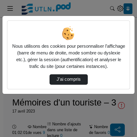
Recherche
Accueil
Vidéos
Mémoires d'un touriste – 3
Nous utilisons des cookies pour personnaliser l’affichage
(barre de menu de droite, mode sombre ou dyslexie
etc.), gérer la session (authentification) et analyser le
trafic du site (pour certaines instances).
J’ai compris
Temps
00:00:000
/
Durée
01:02:01
Chargé
:
Lecture
Sourdine
Image
Plein
3.40%
dans
écran
l'image
actuel
Mémoires d'un touriste – 3
17 avril 2023
Nombre d’ajouts
Durée :
Nombre
Nombre
dans une liste de
01:02:01
de vues
9
de favoris
0
lecture
0