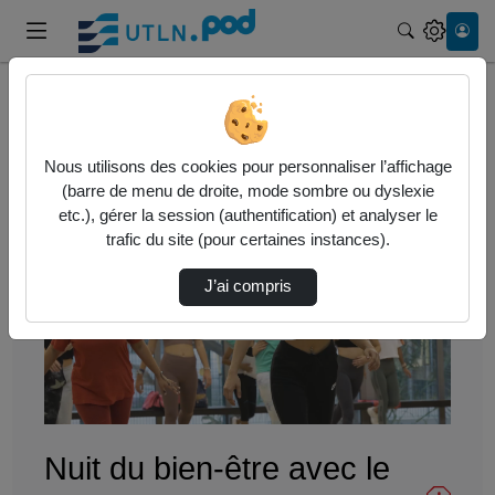
Recherche
Accueil
Vidéos
Nuit du bien-être avec le SUAPS : Ça bouge 2…
Nous utilisons des cookies pour personnaliser l’affichage
(barre de menu de droite, mode sombre ou dyslexie
etc.), gérer la session (authentification) et analyser le
trafic du site (pour certaines instances).
J’ai compris
Lire
la
vidéo
Nuit du bien-être avec le