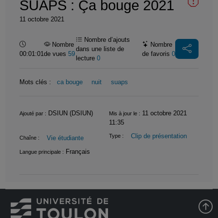
SUAPS : Ça bouge 2021
11 octobre 2021
Nombre d’ajouts
Durée :
Nombre
Nombre
dans une liste de
00:01:01
de vues
59
de favoris
0
lecture
0
Mots clés :
ca bouge
nuit
suaps
Informations
DSIUN (DSIUN)
11 octobre 2021
Ajouté par :
Mis à jour le :
11:35
Clip de présentation
Type :
Vie étudiante
Chaîne :
Français
Langue principale :