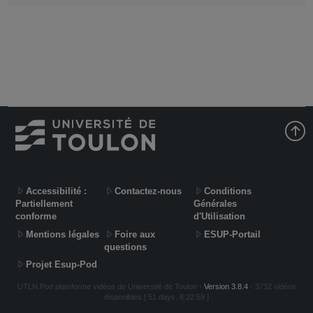
Accessibilité :
Contactez-nous
Conditions
Partiellement
Générales
conforme
d'Utilisation
Mentions légales
Foire aux
ESUP-Portail
questions
Projet Esup-Pod
UTLN.Pod plateforme vidéos de Universtié de Toulon -
Version 3.8.4
- 3732 vidéos
disponibles [ 51 days, 8:22:59 ]