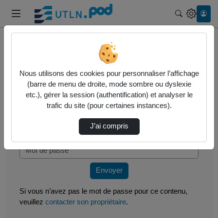
Recherche
Accueil
Vidéos
Présentation ePortfolio Karuta par E. Giraud…
Nous utilisons des cookies pour personnaliser l’affichage
(barre de menu de droite, mode sombre ou dyslexie
Mot de passe requis
etc.), gérer la session (authentification) et analyser le
trafic du site (pour certaines instances).
Cette vidéo est protégée par un mot de passe, veuillez
le fournir et cliquez sur envoyer.
J’ai compris
Mot de passe
*
Envoyer
Si vous n’avez pas le mot de passe pour ce contenu,
veuillez
contacter son propriétaire
.