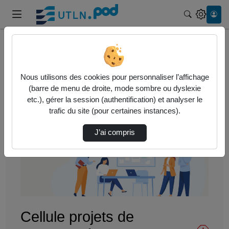
Recherche
Accueil
Vidéos
Cellule projets de l'Université de Toulon
Nous utilisons des cookies pour personnaliser l’affichage
(barre de menu de droite, mode sombre ou dyslexie
etc.), gérer la session (authentification) et analyser le
trafic du site (pour certaines instances).
J’ai compris
Lire
la
vidéo
Cellule projets de