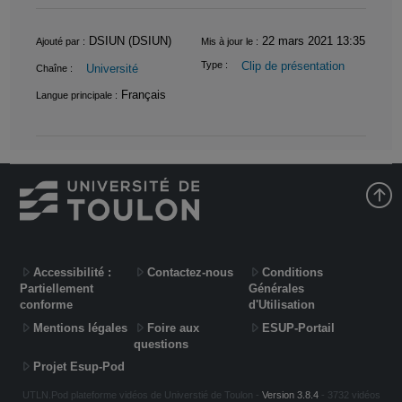
Informations
DSIUN (DSIUN)
22 mars 2021 13:35
Ajouté par :
Mis à jour le :
Clip de présentation
Type :
Université
Chaîne :
Français
Langue principale :
Accessibilité :
Contactez-nous
Conditions
Partiellement
Générales
conforme
d'Utilisation
Mentions légales
Foire aux
ESUP-Portail
questions
Projet Esup-Pod
UTLN.Pod plateforme vidéos de Universtié de Toulon -
Version 3.8.4
- 3732 vidéos