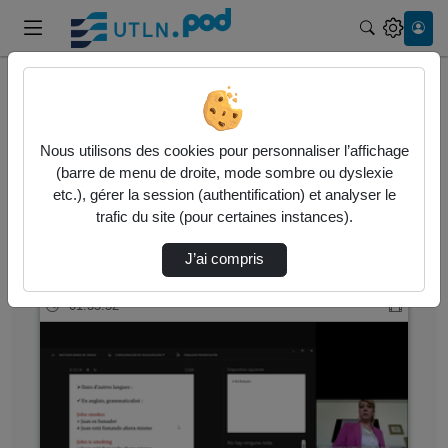
Recherche
Accueil
Vidéos
Nous utilisons des cookies pour personnaliser l’affichage
157 vidéos trouvées
(barre de menu de droite, mode sombre ou dyslexie
etc.), gérer la session (authentification) et analyser le
Audio
Vidéo
Statistiques de vues
trafic du site (pour certaines instances).
Direction de tri
↘
Tri
J’ai compris
01:35:52