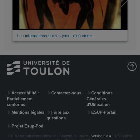
Les informations sur les jeux : d’où vienn…
Accessibilité :
Contactez-nous
Conditions
Partiellement
Générales
conforme
d'Utilisation
Mentions légales
Foire aux
ESUP-Portail
questions
Projet Esup-Pod
UTLN.Pod plateforme vidéos de Universtié de Toulon -
Version 3.8.4
- 3732 vidéos