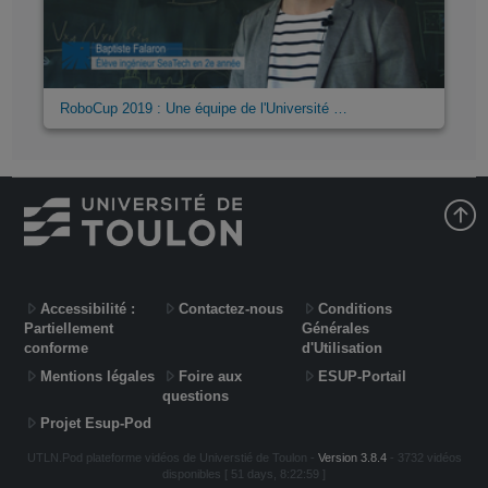
RoboCup 2019 : Une équipe de l'Université …
Accessibilité :
Contactez-nous
Conditions
Partiellement
Générales
conforme
d'Utilisation
Mentions légales
Foire aux
ESUP-Portail
questions
Projet Esup-Pod
UTLN.Pod plateforme vidéos de Universtié de Toulon -
Version 3.8.4
- 3732 vidéos
disponibles [ 51 days, 8:22:59 ]