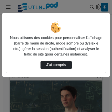
Recherche
Accueil
Vidéos
Nous utilisons des cookies pour personnaliser l’affichage
1 vidéo trouvée
(barre de menu de droite, mode sombre ou dyslexie
etc.), gérer la session (authentification) et analyser le
Audio
Vidéo
Statistiques de vues
trafic du site (pour certaines instances).
Direction de tri
↘
Tri
J’ai compris
00:03:19