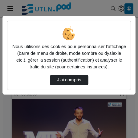
Recherche
Accueil
Vidéos
Nous utilisons des cookies pour personnaliser l’affichage
2 vidéos trouvées
(barre de menu de droite, mode sombre ou dyslexie
etc.), gérer la session (authentification) et analyser le
Audio
Vidéo
Statistiques de vues
trafic du site (pour certaines instances).
Direction de tri
↘
Tri
J’ai compris
00:03:58