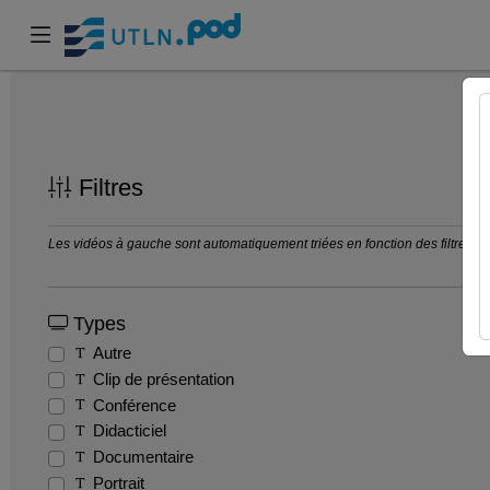
Filtres
Les vidéos à gauche sont automatiquement triées en fonction des filtres séle
Types
Autre
Clip de présentation
Conférence
Didacticiel
Documentaire
Portrait