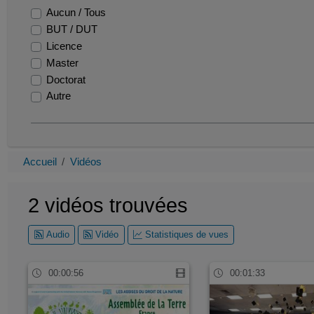
recherche
Aucun / Tous
orientation
BUT / DUT
but1
Licence
ca bouge
Master
suaps
Doctorat
l3
Autre
printemps
excel
sae
vie etudiante
Accueil
Vidéos
«
»
2 vidéos trouvées
Audio
Vidéo
Statistiques de vues
00:00:56
00:01:33