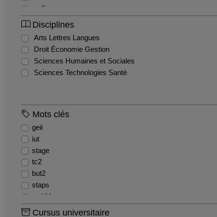
Reportage
Ressource pédagogique
Disciplines
Travaux étudiant
Arts Lettres Langues
Droit Économie Gestion
Sciences Humaines et Sociales
Sciences Technologies Santé
Mots clés
geii
iut
stage
tc2
but2
staps
mt180
tc1
Cursus universitaire