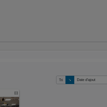
Direction de tri
↘
Tri