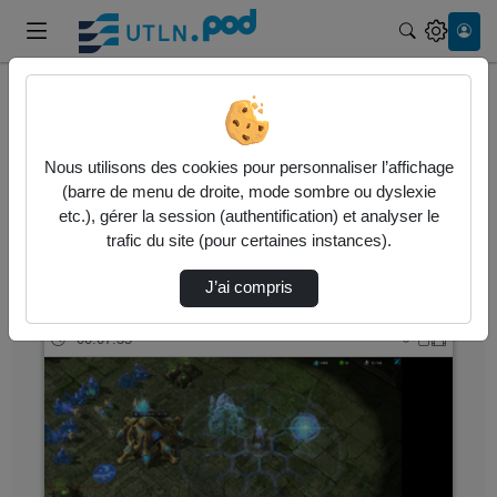
Recherche
Accueil
Vidéos
Nous utilisons des cookies pour personnaliser l’affichage
15 vidéos trouvées
(barre de menu de droite, mode sombre ou dyslexie
etc.), gérer la session (authentification) et analyser le
Audio
Vidéo
Statistiques de vues
trafic du site (pour certaines instances).
Direction de tri
↘
Tri
J’ai compris
00:07:35