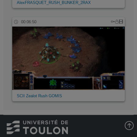
AlexFRASQUET_RUSH_BUNKER_2RAX
00:06:50
SCII Zealot Rush GOMIS