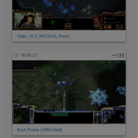
Video_SC2_NICOLAS_Pierre
00:06:13
Rush Protos | HIBA Hedil