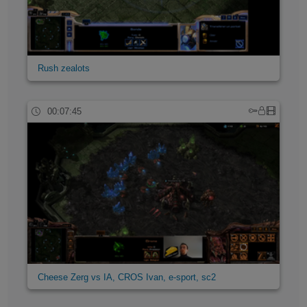
Rush zealots
00:07:45
Cheese Zerg vs IA, CROS Ivan, e-sport, sc2