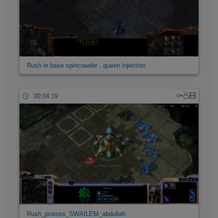
Rush in base spincrawler , queen injection
00:04:19
Rush_protoss_SWAILEM_abdullah