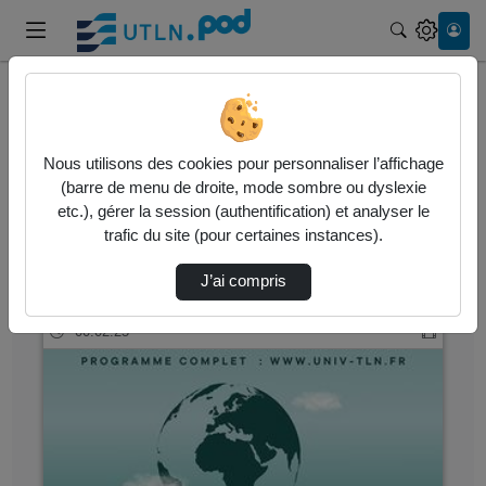
Recherche
Accueil
Vidéos
Nous utilisons des cookies pour personnaliser l’affichage
11 vidéos trouvées
(barre de menu de droite, mode sombre ou dyslexie
etc.), gérer la session (authentification) et analyser le
Audio
Vidéo
Statistiques de vues
trafic du site (pour certaines instances).
Direction de tri
↘
Tri
J’ai compris
00:02:25