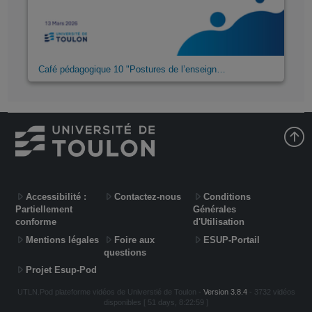
Café pédagogique 10 "Postures de l’enseign…
Accessibilité :
Contactez-nous
Conditions
Partiellement
Générales
conforme
d'Utilisation
Mentions légales
Foire aux
ESUP-Portail
questions
Projet Esup-Pod
UTLN.Pod plateforme vidéos de Universtié de Toulon -
Version 3.8.4
- 3732 vidéos
disponibles [ 51 days, 8:22:59 ]