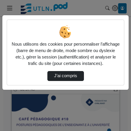
Recherche
Accueil
Vidéos
Nous utilisons des cookies pour personnaliser l’affichage
1 vidéo trouvée
(barre de menu de droite, mode sombre ou dyslexie
etc.), gérer la session (authentification) et analyser le
Audio
Vidéo
Statistiques de vues
trafic du site (pour certaines instances).
Direction de tri
↘
Tri
J’ai compris
00:57:49