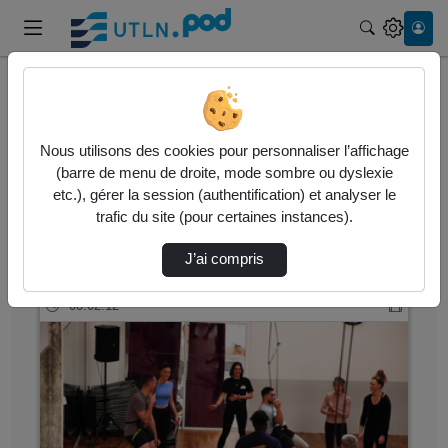
Recherche
Accueil
Vidéos
Nous utilisons des cookies pour personnaliser l’affichage
9 vidéos trouvées
(barre de menu de droite, mode sombre ou dyslexie
etc.), gérer la session (authentification) et analyser le
Audio
Vidéo
Statistiques de vues
trafic du site (pour certaines instances).
Direction de tri
↘
Tri
J’ai compris
00:02:12