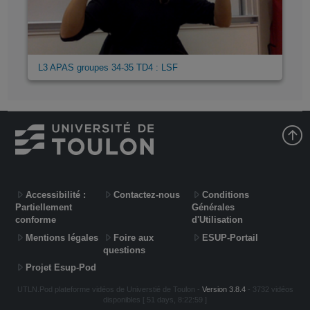
L3 APAS groupes 34-35 TD4 : LSF
Accessibilité :
Contactez-nous
Conditions
Partiellement
Générales
conforme
d'Utilisation
Mentions légales
Foire aux
ESUP-Portail
questions
Projet Esup-Pod
UTLN.Pod plateforme vidéos de Universtié de Toulon -
Version 3.8.4
- 3732 vidéos
disponibles [ 51 days, 8:22:59 ]