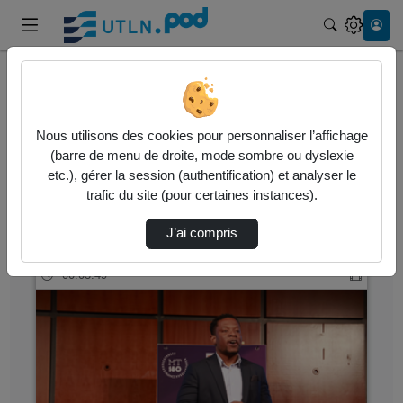
Recherche
Accueil
Vidéos
Nous utilisons des cookies pour personnaliser l’affichage
58 vidéos trouvées
(barre de menu de droite, mode sombre ou dyslexie
etc.), gérer la session (authentification) et analyser le
Audio
Vidéo
Statistiques de vues
trafic du site (pour certaines instances).
Direction de tri
↘
Tri
J’ai compris
00:03:49