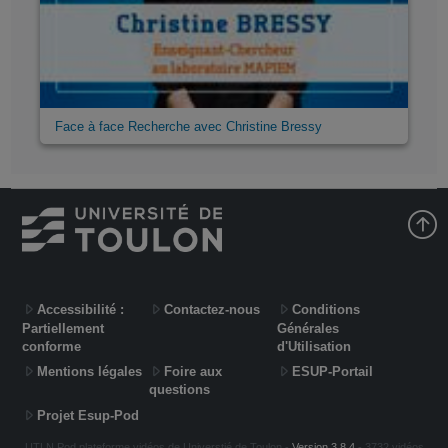
Face à face Recherche avec Christine Bressy
Accessibilité :
Contactez-nous
Conditions
Partiellement
Générales
conforme
d'Utilisation
Mentions légales
Foire aux
ESUP-Portail
questions
Projet Esup-Pod
UTLN.Pod plateforme vidéos de Universtié de Toulon -
Version 3.8.4
- 3732 vidéos