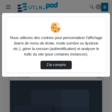
Recherche
Accueil
Vidéos
Nous utilisons des cookies pour personnaliser l’affichage
34 vidéos trouvées
(barre de menu de droite, mode sombre ou dyslexie
etc.), gérer la session (authentification) et analyser le
Audio
Vidéo
Statistiques de vues
trafic du site (pour certaines instances).
Direction de tri
↘
Tri
J’ai compris
00:15:05