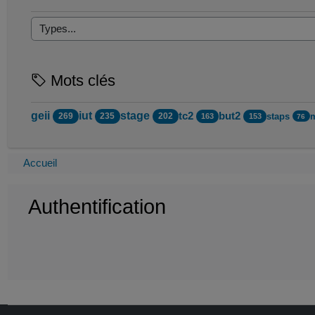
Mots clés
geii
iut
stage
tc2
but2
staps
269
235
202
163
153
76
Accueil
Authentification