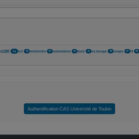
mt180
tc1
recherche
orientation
but1
ca bouge
suaps
l3
74
46
45
43
41
39
37
36
Authentification CAS Universtié de Toulon