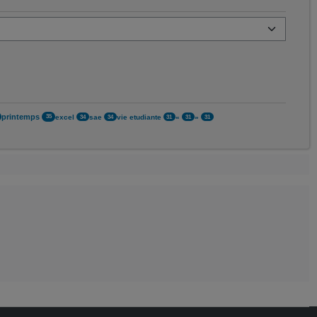
printemps
excel
sae
vie etudiante
«
»
35
34
34
31
31
31