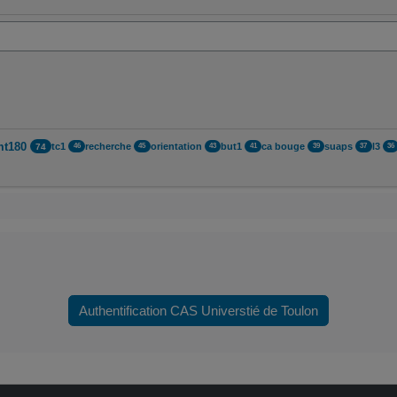
mt180
tc1
recherche
orientation
but1
ca bouge
suaps
l3
74
46
45
43
41
39
37
36
Authentification CAS Universtié de Toulon