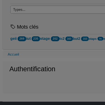
Mots clés
geii
iut
stage
tc2
but2
staps
269
235
202
163
153
76
Accueil
Authentification