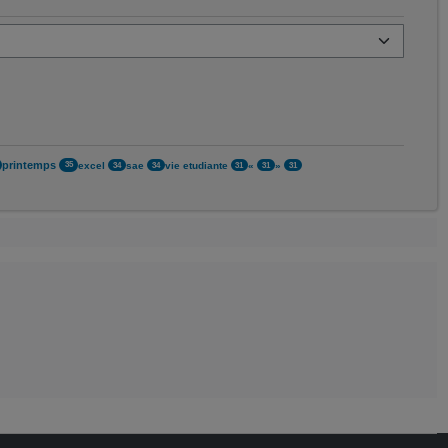
printemps
excel
sae
vie etudiante
«
»
35
34
34
31
31
31